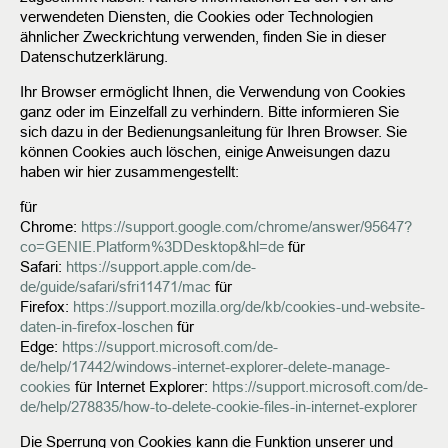
verwendeten Diensten, die Cookies oder Technologien
ähnlicher Zweckrichtung verwenden, finden Sie in dieser
Datenschutzerklärung.
Ihr Browser ermöglicht Ihnen, die Verwendung von Cookies
ganz oder im Einzelfall zu verhindern. Bitte informieren Sie
sich dazu in der Bedienungsanleitung für Ihren Browser. Sie
können Cookies auch löschen, einige Anweisungen dazu
haben wir hier zusammengestellt:
für
Chrome:
https://support.google.com/chrome/answer/95647?
co=GENIE.Platform%3DDesktop&hl=de
für
Safari:
https://support.apple.com/de-
de/guide/safari/sfri11471/mac
für
Firefox:
https://support.mozilla.org/de/kb/cookies-und-website-
daten-in-firefox-loschen
für
Edge:
https://support.microsoft.com/de-
de/help/17442/windows-internet-explorer-delete-manage-
cookies
für Internet Explorer:
https://support.microsoft.com/de-
de/help/278835/how-to-delete-cookie-files-in-internet-explorer
Die Sperrung von Cookies kann die Funktion unserer und